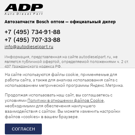
Автозапчасти Bosch оптом — официальный дилер
+7 (495) 734-91-88
+7 (495) 707-33-88
info@autodieselpart.ru
Информация, представленная на сайте autodieselpart.ru, не
является публичной офертой, определяемой положениями ч. 2 ст.
437 Гражданского кодекса РФ.
На сайте используются файлы cookie, применяемые для
Нормативная документация
работы сайта, а также для анализа использования сайта с
использованием метрической программы Яндекс.Метрика.
ADP в социальных сетях
Продолжая использовать наш сайт, вы соглашаетесь с
условиями
Политики в отношении файлов Cookie
,
необходимыми для обеспечения наилучшего
взаимодействия с сайтом. Вы можете изменить настройки
файлов «cookies» в вашем браузере.
© 2026, ООО «АвтоДизельПарт». Все права защищены.
СОГЛАСЕН
Разработка сайта —
«Askaron Systems»