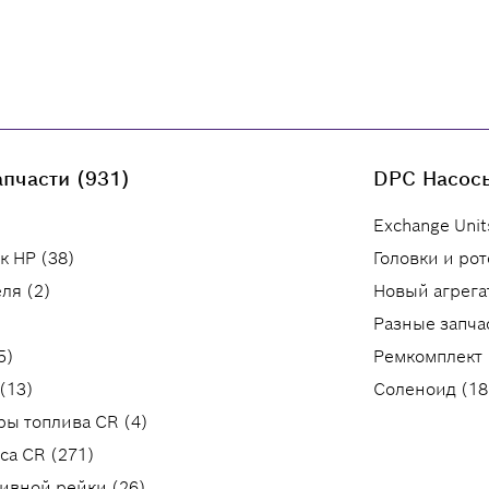
пчасти (931)
DPC Насосы
Exchange Unit
к HP (38)
Головки и рот
ля (2)
Новый агрегат
Разные запча
5)
Ремкомплект 
(13)
Соленоид (18
ры топлива CR (4)
са CR (271)
ливной рейки (26)