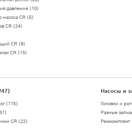
ия давления (10)
 насоса CR (5)
ов CR (24)
щий CR (9)
пан CR (15)
247)
Насосы и з
or (115)
Головки и рот
61)
Разные запча
унки CR (22)
Ремкомплект 