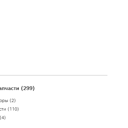
апчасти (299)
оры (2)
сти (110)
(4)