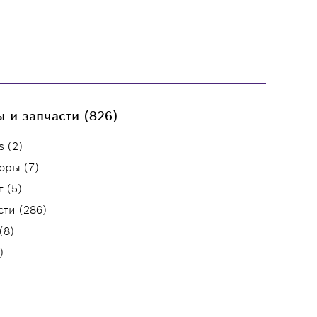
 и запчасти (826)
s (2)
оры (7)
 (5)
сти (286)
(8)
)