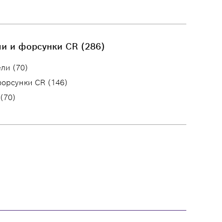
и и форсунки CR (286)
ли (70)
форсунки CR (146)
(70)