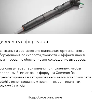
Дизельные форсунки
спытаны на соответствие стандартам оригинального
борудования по скорости, точности и эффективности.
арантированно обеспечивают сокращение выбросов.
оспользуйтесь
специальным приложением
, чтобы
роверить, была ли ваша форсунка Common Rail
тремонтирована в авторизованной автомастерской сети
elphi с использованием подлинных оригинальных
апчастей Delphi.
Подробное описание