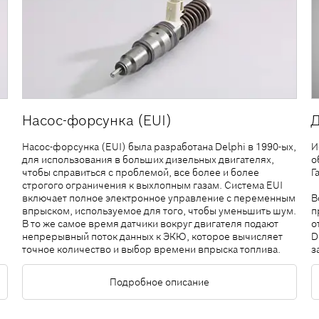
Насос-форсунка (EUI)
Насос-форсунка (EUI) была разработана Delphi в 1990-ых,
И
для использования в больших дизельных двигателях,
о
чтобы справиться с проблемой, все более и более
Г
строгого ограничения к выхлопным газам. Система EUI
включает полное электронное управление с переменным
В
впрыском, используемое для того, чтобы уменьшить шум.
п
В то же самое время датчики вокруг двигателя подают
о
непрерывный поток данных к ЭКЮ, которое вычисляет
D
точное количество и выбор времени впрыска топлива.
з
Подробное описание