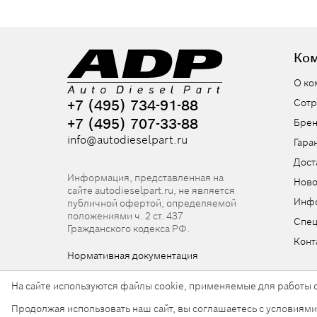
Ко
О ко
+7 (495) 734-91-88
Сотр
+7 (495) 707-33-88
Бре
info@autodieselpart.ru
Гара
Дост
Информация, представленная на
Ново
сайте autodieselpart.ru, не является
Инф
публичной офертой, определяемой
положениями ч. 2 ст. 437
Спе
Гражданского кодекса РФ.
Конт
Нормативная документация
На сайте используются файлы cookie, применяемые для работы с
Продолжая использовать наш сайт, вы соглашаетесь с условиям
© 2026, ООО «АвтоДизельПарт». Все права защищен