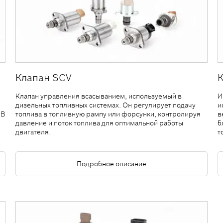
Клапан SCV
Клапан управления всасыванием, используемый в
И
дизельных топливных системах. Он регулирует подачу
и
 В
топлива в топливную рампу или форсунки, контролируя
в
н
давление и поток топлива для оптимальной работы
б
двигателя.
т
Подробное описание