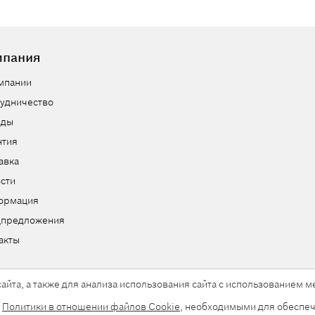
мпания
мпании
удничество
нды
нтия
авка
сти
ормация
цпредложения
акты
айта, а также для анализа использования сайта с использованием
и
Политики в отношении файлов Cookie
, необходимыми для обеспеч
ы.