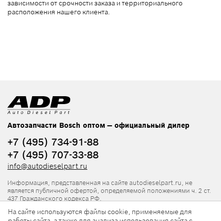
зависимости от срочности заказа и территориального
расположения нашего клиента.
Автозапчасти Bosch оптом — официальный дилер
+7 (495) 734-91-88
+7 (495) 707-33-88
info@autodieselpart.ru
Информация, представленная на сайте autodieselpart.ru, не
является публичной офертой, определяемой положениями ч. 2 ст.
437 Гражданского кодекса РФ.
На сайте используются файлы cookie, применяемые для
Нормативная документация
работы сайта, а также для анализа использования сайта с