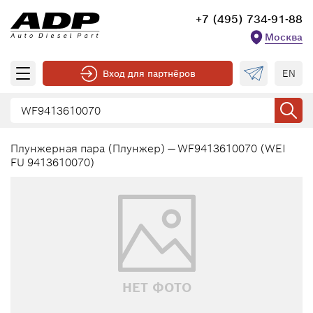
+7 (495) 734-91-88
Москва
EN
Вход для партнёров
Плунжерная пара (Плунжер) — WF9413610070 (WEI
FU 9413610070)
НЕТ ФОТО