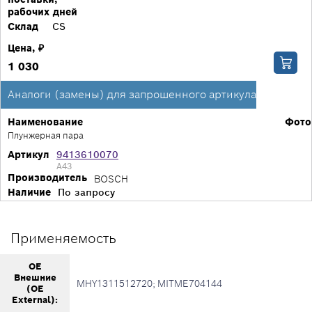
рабочих дней
Склад
CS
Цена, ₽
1 030
Аналоги (замены) для запрошенного артикула
Наименование
Фото
Плунжерная пара
Артикул
9413610070
A43
Производитель
BOSCH
Наличие
По запросу
Применяемость
OE
Внешние
MHY1311512720; MITME704144
(OE
External):