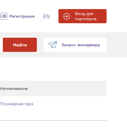
Вход для
EN
Регистрация
партнёров
Найти
Запрос менеджеру
Наименование
Плунжерная пара