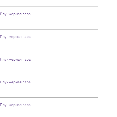
Плунжерная пара
Плунжерная пара
Плунжерная пара
Плунжерная пара
Плунжерная пара