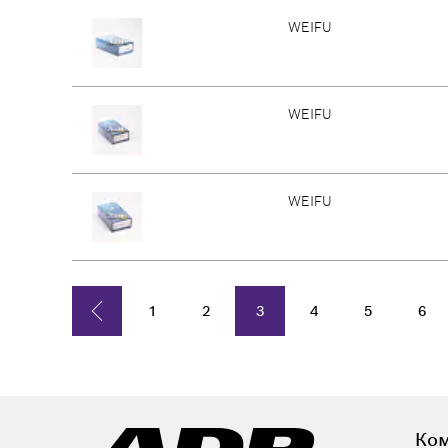
WEIFU
WEIFU
WEIFU
1
2
3
4
5
6
Ко