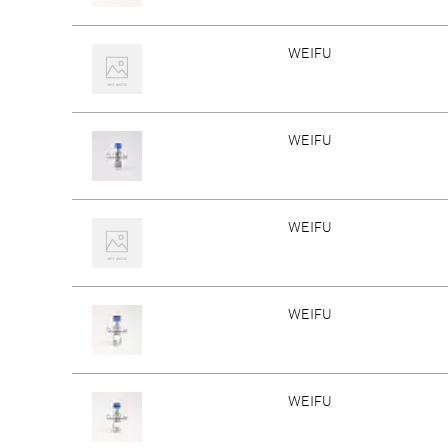
WEIFU
WEIFU
WEIFU
WEIFU
WEIFU