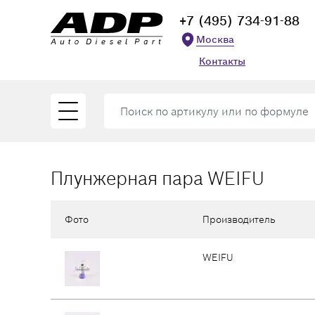
+7 (495) 734-91-88
Москва
Контакты
Плунжерная пара WEIFU
Фото
Производитель
WEIFU