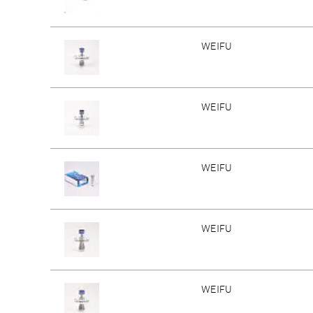
WEIFU
WEIFU
WEIFU
WEIFU
WEIFU