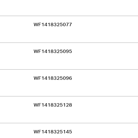
WF1418325077
WF1418325095
WF1418325096
WF1418325128
WF1418325145