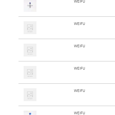
WEIFU
WEIFU
WEIFU
WEIFU
WEIFU
WEIFU