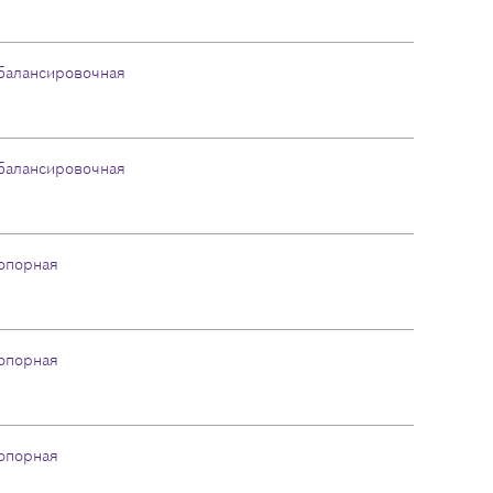
балансировочная
балансировочная
опорная
опорная
опорная