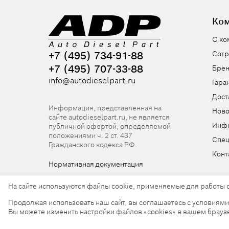
Ко
О ко
+7 (495) 734-91-88
Сотр
+7 (495) 707-33-88
Бре
info@autodieselpart.ru
Гара
Дост
Информация, представленная на
Ново
сайте autodieselpart.ru, не является
Инф
публичной офертой, определяемой
положениями ч. 2 ст. 437
Спе
Гражданского кодекса РФ.
Конт
Нормативная документация
На сайте используются файлы cookie, применяемые для работы с
Продолжая использовать наш сайт, вы соглашаетесь с условиям
© 2026, ООО «АвтоДизельПарт». Все права защищен
Вы можете изменить настройки файлов «cookies» в вашем брауз