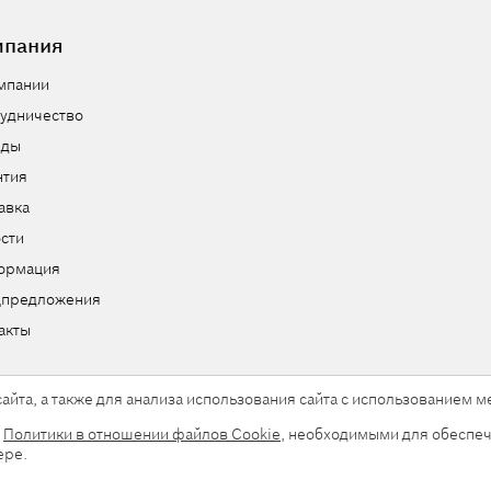
мпания
мпании
удничество
нды
нтия
авка
сти
ормация
цпредложения
акты
айта, а также для анализа использования сайта с использованием
и
Политики в отношении файлов Cookie
, необходимыми для обеспеч
ы.
ере.