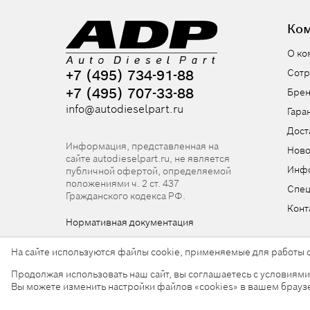
Ко
О ко
+7 (495) 734-91-88
Сотр
+7 (495) 707-33-88
Бре
info@autodieselpart.ru
Гара
Дост
Информация, представленная на
Ново
сайте autodieselpart.ru, не является
Инф
публичной офертой, определяемой
положениями ч. 2 ст. 437
Спе
Гражданского кодекса РФ.
Конт
Нормативная документация
На сайте используются файлы cookie, применяемые для работы с
Продолжая использовать наш сайт, вы соглашаетесь с условиям
© 2026, ООО «АвтоДизельПарт». Все права защищен
Вы можете изменить настройки файлов «cookies» в вашем брауз