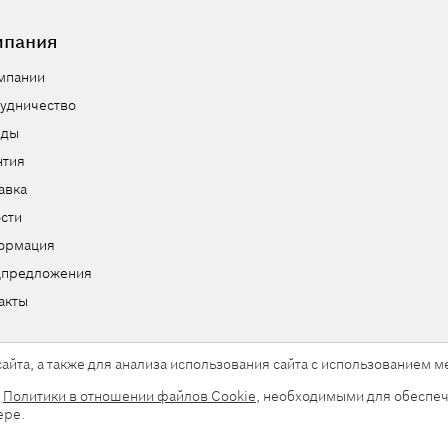
мпания
мпании
удничество
нды
нтия
авка
сти
ормация
цпредложения
акты
айта, а также для анализа использования сайта с использованием
и
Политики в отношении файлов Cookie
, необходимыми для обеспеч
ы.
ере.