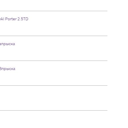
I Porter 2.5TD
впрыска
Впрыска