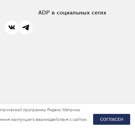
ADP в социальных сетях
 метрической программы Яндекс.Метрика.
ения наилучшего взаимодействия с сайтом.
СОГЛАСЕН
Разработка сайта —
«Askaron Systems»