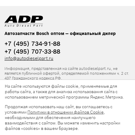
Автозапчасти Bosch оптом — официальный дилер
+7 (495) 734-91-88
+7 (495) 707-33-88
info@autodieselpart.ru
Информация, представленная на сайте autodieselpart.ru, не
является публичной офертой, определяемой положениями ч. 2 ст.
437 Гражданского кодекса РФ.
На сайте используются файлы cookie, применяемые для
Нормативная документация
работы сайта, а также для анализа использования сайта с
использованием метрической программы Яндекс.Метрика.
ADP в социальных сетях
Продолжая использовать наш сайт, вы соглашаетесь с
условиями
Политики в отношении файлов Cookie
,
необходимыми для обеспечения наилучшего
взаимодействия с сайтом. Вы можете изменить настройки
файлов «cookies» в вашем браузере.
© 2026, ООО «АвтоДизельПарт». Все права защищены.