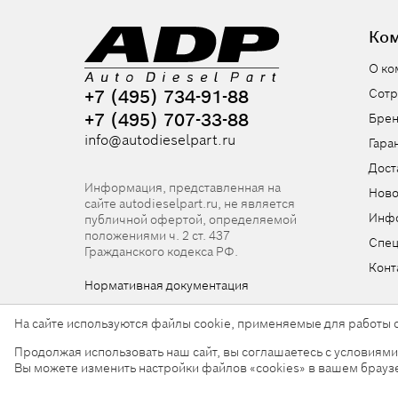
Ко
О ко
+7 (495) 734-91-88
Сотр
+7 (495) 707-33-88
Бре
info@autodieselpart.ru
Гара
Дост
Информация, представленная на
Ново
сайте autodieselpart.ru, не является
Инф
публичной офертой, определяемой
положениями ч. 2 ст. 437
Спе
Гражданского кодекса РФ.
Конт
Нормативная документация
На сайте используются файлы cookie, применяемые для работы с
Продолжая использовать наш сайт, вы соглашаетесь с условиям
© 2026, ООО «АвтоДизельПарт». Все права защищен
Вы можете изменить настройки файлов «cookies» в вашем брауз