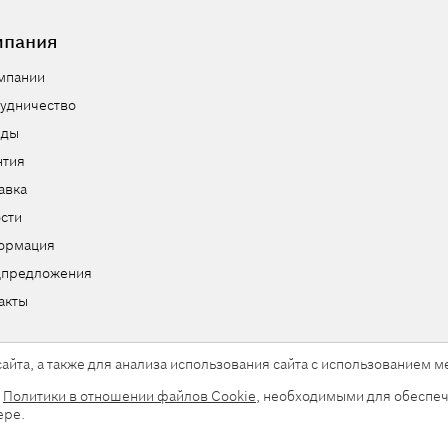
мпания
мпании
удничество
нды
нтия
авка
сти
ормация
цпредложения
акты
айта, а также для анализа использования сайта с использованием
и
Политики в отношении файлов Cookie
, необходимыми для обеспеч
ы.
ере.