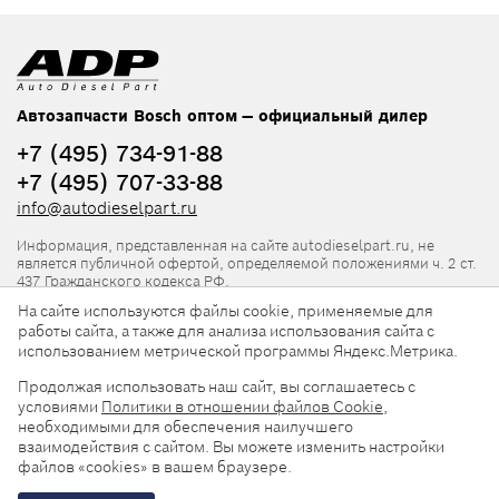
Автозапчасти Bosch оптом — официальный дилер
+7 (495) 734-91-88
+7 (495) 707-33-88
info@autodieselpart.ru
Информация, представленная на сайте autodieselpart.ru, не
является публичной офертой, определяемой положениями ч. 2 ст.
437 Гражданского кодекса РФ.
На сайте используются файлы cookie, применяемые для
Нормативная документация
работы сайта, а также для анализа использования сайта с
использованием метрической программы Яндекс.Метрика.
ADP в социальных сетях
Продолжая использовать наш сайт, вы соглашаетесь с
условиями
Политики в отношении файлов Cookie
,
необходимыми для обеспечения наилучшего
взаимодействия с сайтом. Вы можете изменить настройки
файлов «cookies» в вашем браузере.
© 2026, ООО «АвтоДизельПарт». Все права защищены.