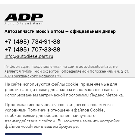
Автозапчасти Bosch оптом — официальный дилер
+7 (495) 734-91-88
+7 (495) 707-33-88
info@autodieselpart.ru
Информация, представленная на сайте autodieselpart.ru, не
является публичной офертой, определяемой положениями ч. 2 ст.
437 Гражданского кодекса РФ.
На сайте используются файлы cookie, применяемые для
Нормативная документация
работы сайта, а также для анализа использования сайта с
использованием метрической программы Яндекс.Метрика.
ADP в социальных сетях
Продолжая использовать наш сайт, вы соглашаетесь с
условиями
Политики в отношении файлов Cookie
,
необходимыми для обеспечения наилучшего
взаимодействия с сайтом. Вы можете изменить настройки
файлов «cookies» в вашем браузере.
© 2026, ООО «АвтоДизельПарт». Все права защищены.