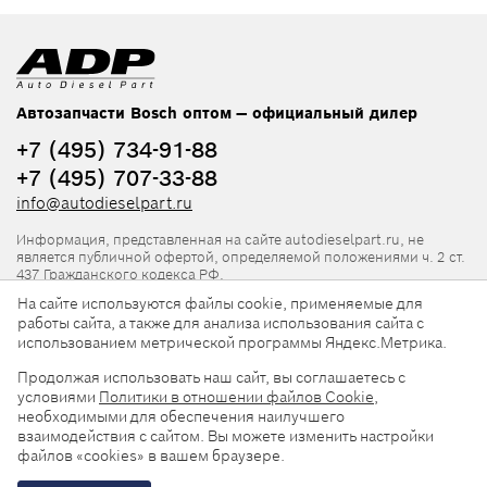
Автозапчасти Bosch оптом — официальный дилер
+7 (495) 734-91-88
+7 (495) 707-33-88
info@autodieselpart.ru
Информация, представленная на сайте autodieselpart.ru, не
является публичной офертой, определяемой положениями ч. 2 ст.
437 Гражданского кодекса РФ.
На сайте используются файлы cookie, применяемые для
Нормативная документация
работы сайта, а также для анализа использования сайта с
использованием метрической программы Яндекс.Метрика.
ADP в социальных сетях
Продолжая использовать наш сайт, вы соглашаетесь с
условиями
Политики в отношении файлов Cookie
,
необходимыми для обеспечения наилучшего
взаимодействия с сайтом. Вы можете изменить настройки
файлов «cookies» в вашем браузере.
© 2026, ООО «АвтоДизельПарт». Все права защищены.