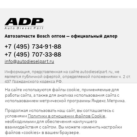
Автозапчасти Bosch оптом — официальный дилер
+7 (495) 734-91-88
+7 (495) 707-33-88
info@autodieselpart.ru
Информация, представленная на сайте autodieselpart.ru, не
является публичной офертой, определяемой положениями ч. 2 ст.
437 Гражданского кодекса РФ.
На сайте используются файлы cookie, применяемые для
Нормативная документация
работы сайта, а также для анализа использования сайта с
использованием метрической программы Яндекс.Метрика.
ADP в социальных сетях
Продолжая использовать наш сайт, вы соглашаетесь с
условиями
Политики в отношении файлов Cookie
,
необходимыми для обеспечения наилучшего
взаимодействия с сайтом. Вы можете изменить настройки
файлов «cookies» в вашем браузере.
© 2026, ООО «АвтоДизельПарт». Все права защищены.