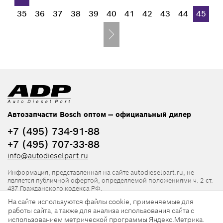
35
36
37
38
39
40
41
42
43
44
45
Автозапчасти Bosch оптом — официальный дилер
+7 (495) 734-91-88
+7 (495) 707-33-88
info@autodieselpart.ru
Информация, представленная на сайте autodieselpart.ru, не
является публичной офертой, определяемой положениями ч. 2 ст.
437 Гражданского кодекса РФ.
На сайте используются файлы cookie, применяемые для
Нормативная документация
работы сайта, а также для анализа использования сайта с
использованием метрической программы Яндекс.Метрика.