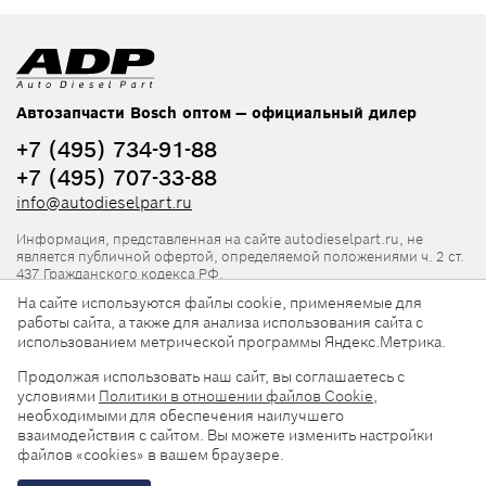
Автозапчасти Bosch оптом — официальный дилер
+7 (495) 734-91-88
+7 (495) 707-33-88
info@autodieselpart.ru
Информация, представленная на сайте autodieselpart.ru, не
является публичной офертой, определяемой положениями ч. 2 ст.
437 Гражданского кодекса РФ.
На сайте используются файлы cookie, применяемые для
Нормативная документация
работы сайта, а также для анализа использования сайта с
использованием метрической программы Яндекс.Метрика.
ADP в социальных сетях
Продолжая использовать наш сайт, вы соглашаетесь с
условиями
Политики в отношении файлов Cookie
,
необходимыми для обеспечения наилучшего
взаимодействия с сайтом. Вы можете изменить настройки
файлов «cookies» в вашем браузере.
© 2026, ООО «АвтоДизельПарт». Все права защищены.