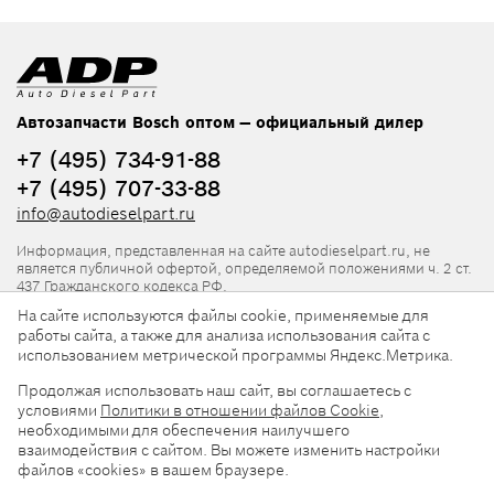
Автозапчасти Bosch оптом — официальный дилер
+7 (495) 734-91-88
+7 (495) 707-33-88
info@autodieselpart.ru
Информация, представленная на сайте autodieselpart.ru, не
является публичной офертой, определяемой положениями ч. 2 ст.
437 Гражданского кодекса РФ.
На сайте используются файлы cookie, применяемые для
Нормативная документация
работы сайта, а также для анализа использования сайта с
использованием метрической программы Яндекс.Метрика.
ADP в социальных сетях
Продолжая использовать наш сайт, вы соглашаетесь с
условиями
Политики в отношении файлов Cookie
,
необходимыми для обеспечения наилучшего
взаимодействия с сайтом. Вы можете изменить настройки
файлов «cookies» в вашем браузере.
© 2026, ООО «АвтоДизельПарт». Все права защищены.