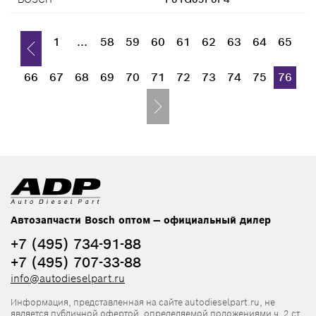
1
...
58
59
60
61
62
63
64
65
66
67
68
69
70
71
72
73
74
75
76
Автозапчасти Bosch оптом — официальный дилер
+7 (495) 734-91-88
+7 (495) 707-33-88
info@autodieselpart.ru
Информация, представленная на сайте autodieselpart.ru, не
является публичной офертой, определяемой положениями ч. 2 ст.