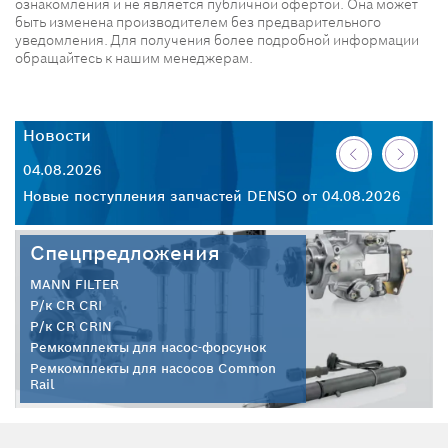
ознакомления и не является публичной офертой. Она может
быть изменена производителем без предварительного
уведомления. Для получения более подробной информации
обращайтесь к нашим менеджерам.
Новости
Н
04.08.2026
30
26
Новые поступления запчастей DENSO от 04.08.2026
Но
Спецпредложения
MANN FILTER
Р/к CR CRI
Р/к CR CRIN
Ремкомплекты для насос-форсунок
Ремкомплекты для насосов Common
Rail