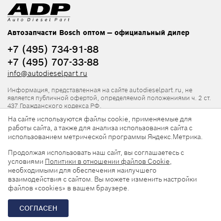
Автозапчасти Bosch оптом — официальный дилер
+7 (495) 734-91-88
+7 (495) 707-33-88
info@autodieselpart.ru
Информация, представленная на сайте autodieselpart.ru, не
является публичной офертой, определяемой положениями ч. 2 ст.
437 Гражданского кодекса РФ.
На сайте используются файлы cookie, применяемые для
Нормативная документация
работы сайта, а также для анализа использования сайта с
использованием метрической программы Яндекс.Метрика.
ADP в социальных сетях
Продолжая использовать наш сайт, вы соглашаетесь с
условиями
Политики в отношении файлов Cookie
,
необходимыми для обеспечения наилучшего
взаимодействия с сайтом. Вы можете изменить настройки
файлов «cookies» в вашем браузере.
© 2026, ООО «АвтоДизельПарт». Все права защищены.
СОГЛАСЕН
Разработка сайта —
«Askaron Systems»