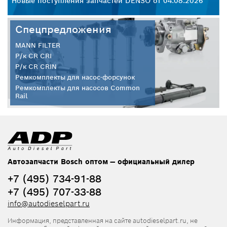
26
Новые поступления запчастей DENSO от 04.08.2026
Но
Спецпредложения
MANN FILTER
Р/к CR CRI
Р/к CR CRIN
Ремкомплекты для насос-форсунок
Ремкомплекты для насосов Common
Rail
Автозапчасти Bosch оптом — официальный дилер
+7 (495) 734-91-88
+7 (495) 707-33-88
info@autodieselpart.ru
Информация, представленная на сайте autodieselpart.ru, не