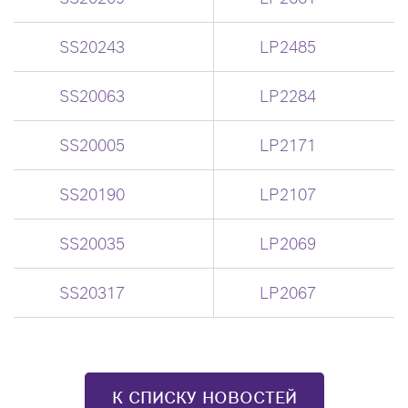
SS20243
LP2485
SS20063
LP2284
SS20005
LP2171
SS20190
LP2107
SS20035
LP2069
SS20317
LP2067
К СПИСКУ НОВОСТЕЙ