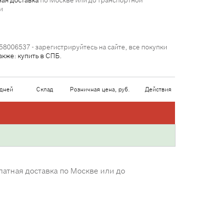
ая доставка
по Москве или до транспортной
и
58006537 - зарегистрируйтесь на сайте, все покупки
акже: купить в СПБ.
 дней
Склад
Розничная цена, руб.
Действия
атная доставка по Москве или до