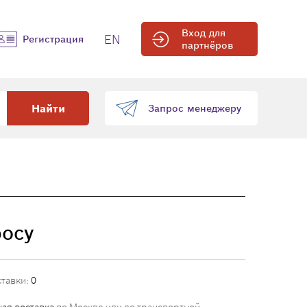
Вход для
EN
Регистрация
партнёров
Найти
Запрос менеджеру
росу
ставки:
0