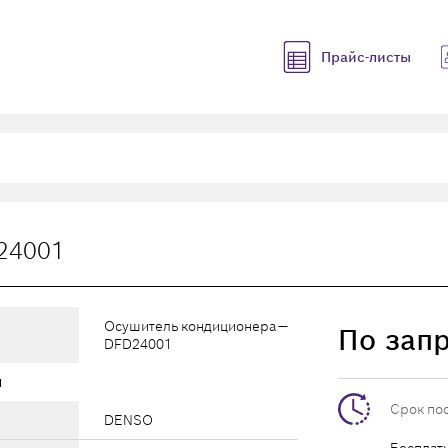
Прайс-листы
24001
Осушитель кондиционера —
По зап
DFD24001
ы
Срок по
DENSO