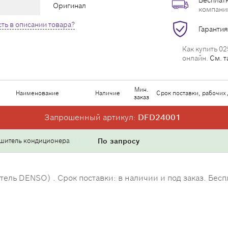
Бесплатн
Оригинал
компани
ть в описании товара?
Гарантия
Как купить 02
онлайн.
См. т
Мин.
Наименование
Наличие
Срок поставки, рабочих
заказ
Запрошенный артикул:
DFD24001
шитель кондиционера
По запросу
ь DENSO) . Срок поставки: в наличии и под заказ. Беспл