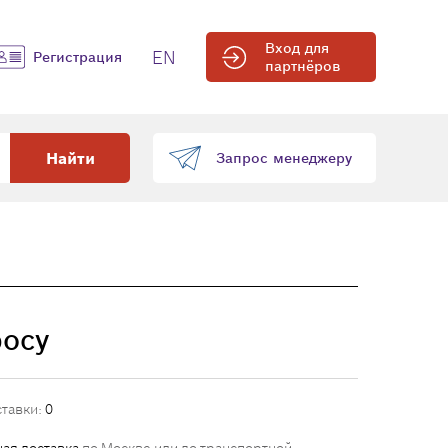
Вход для
EN
Регистрация
партнёров
Найти
Запрос менеджеру
росу
ставки:
0