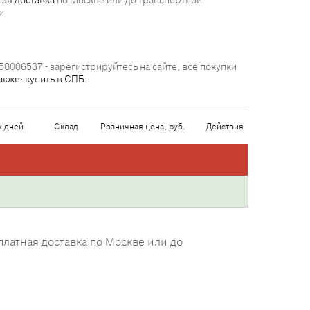
ая доставка
по Москве или до транспортной
и
58006537 - зарегистрируйтесь на сайте, все покупки
акже: купить в СПБ.
х дней
Склад
Розничная цена, руб.
Действия
латная доставка по Москве или до