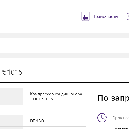
Прайс-листы
P51015
Компрессор кондиционера
По зап
— DCP51015
ы
Срок по
DENSO