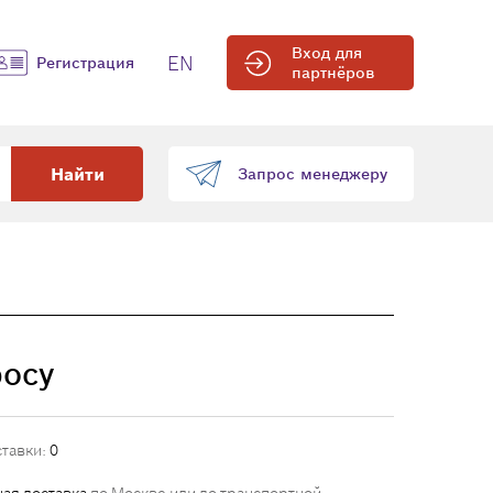
Вход для
EN
Регистрация
партнёров
Найти
Запрос менеджеру
росу
ставки:
0