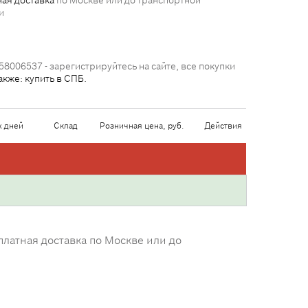
ая доставка
по Москве или до транспортной
и
58006537 - зарегистрируйтесь на сайте, все покупки
акже: купить в СПБ.
х дней
Склад
Розничная цена, руб.
Действия
латная доставка по Москве или до