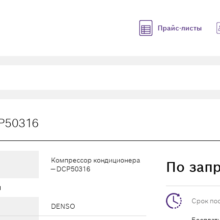
Прайс-листы
P50316
Компрессор кондиционера
По зап
— DCP50316
ы
Срок по
DENSO