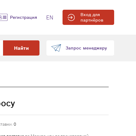
Вход для
EN
Регистрация
партнёров
Найти
Запрос менеджеру
росу
ставки:
0