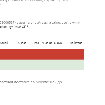
ая доставка
по Москве или до транспортной
и
58006537 - зарегистрируйтесь на сайте, все покупки
акже: купить в СПБ.
х дней
Склад
Розничная цена, руб.
Действия
латная доставка по Москве или до