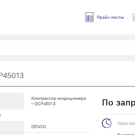
Прайс-листы
P45013
Компрессор кондиционера
По зап
— DCP45013
ы
Срок по
DENSO