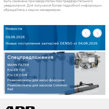
быть изменена производителем без предварительного
уведомления. Для получения более подробной информации
обращайтесь к нашим менеджерам.
Новости
Н
04.08.2026
30
26
Новые поступления запчастей DENSO от 04.08.2026
Но
Спецпредложения
MANN FILTER
Р/к CR CRI
Р/к CR CRIN
Ремкомплекты для насос-форсунок
Ремкомплекты для насосов Common
Rail