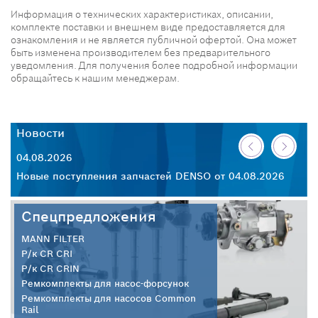
Информация о технических характеристиках, описании,
комплекте поставки и внешнем виде предоставляется для
ознакомления и не является публичной офертой. Она может
быть изменена производителем без предварительного
уведомления. Для получения более подробной информации
обращайтесь к нашим менеджерам.
Новости
Н
04.08.2026
30
26
Новые поступления запчастей DENSO от 04.08.2026
Но
Спецпредложения
MANN FILTER
Р/к CR CRI
Р/к CR CRIN
Ремкомплекты для насос-форсунок
Ремкомплекты для насосов Common
Rail