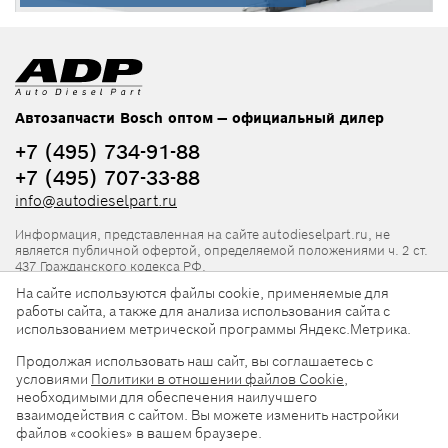
Автозапчасти Bosch оптом — официальный дилер
+7 (495) 734-91-88
+7 (495) 707-33-88
info@autodieselpart.ru
Информация, представленная на сайте autodieselpart.ru, не
является публичной офертой, определяемой положениями ч. 2 ст.
437 Гражданского кодекса РФ.
На сайте используются файлы cookie, применяемые для
Нормативная документация
работы сайта, а также для анализа использования сайта с
использованием метрической программы Яндекс.Метрика.
ADP в социальных сетях
Продолжая использовать наш сайт, вы соглашаетесь с
условиями
Политики в отношении файлов Cookie
,
необходимыми для обеспечения наилучшего
взаимодействия с сайтом. Вы можете изменить настройки
файлов «cookies» в вашем браузере.
© 2026, ООО «АвтоДизельПарт». Все права защищены.