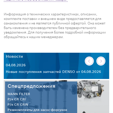
Информация о технических характеристиках, описании,
комплекте поставки и внешнем виде предоставляется для
ознакомления и не является публичной офертой. Она может
быть изменена производителем без предварительного
уведомления. Для получения более подробной информации
обращайтесь к нашим менеджерам.
Новости
Н
04.08.2026
30
26
Новые поступления запчастей DENSO от 04.08.2026
Но
Спецпредложения
MANN FILTER
Р/к CR CRI
Р/к CR CRIN
Ремкомплекты для насос-форсунок