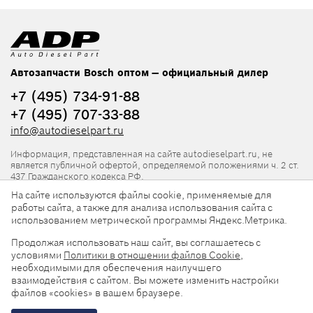
Автозапчасти Bosch оптом — официальный дилер
+7 (495) 734-91-88
+7 (495) 707-33-88
info@autodieselpart.ru
Информация, представленная на сайте autodieselpart.ru, не
является публичной офертой, определяемой положениями ч. 2 ст.
437 Гражданского кодекса РФ.
На сайте используются файлы cookie, применяемые для
Нормативная документация
работы сайта, а также для анализа использования сайта с
использованием метрической программы Яндекс.Метрика.
ADP в социальных сетях
Продолжая использовать наш сайт, вы соглашаетесь с
условиями
Политики в отношении файлов Cookie
,
необходимыми для обеспечения наилучшего
взаимодействия с сайтом. Вы можете изменить настройки
файлов «cookies» в вашем браузере.
© 2026, ООО «АвтоДизельПарт». Все права защищены.