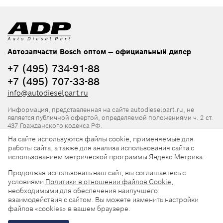
Автозапчасти Bosch оптом — официальный дилер
+7 (495) 734-91-88
+7 (495) 707-33-88
info@autodieselpart.ru
Информация, представленная на сайте autodieselpart.ru, не
является публичной офертой, определяемой положениями ч. 2 ст.
437 Гражданского кодекса РФ.
На сайте используются файлы cookie, применяемые для
Нормативная документация
работы сайта, а также для анализа использования сайта с
использованием метрической программы Яндекс.Метрика.
ADP в социальных сетях
Продолжая использовать наш сайт, вы соглашаетесь с
условиями
Политики в отношении файлов Cookie
,
необходимыми для обеспечения наилучшего
взаимодействия с сайтом. Вы можете изменить настройки
файлов «cookies» в вашем браузере.
© 2026, ООО «АвтоДизельПарт». Все права защищены.