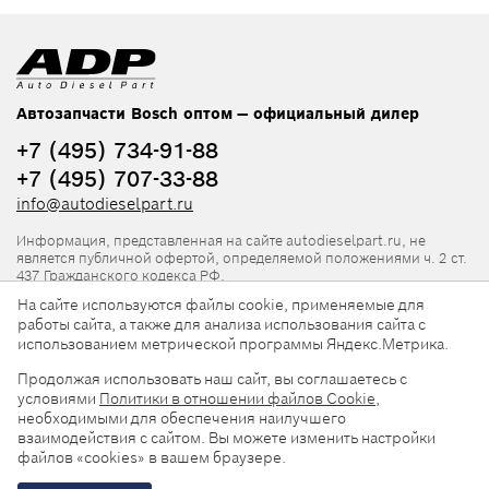
Автозапчасти Bosch оптом — официальный дилер
+7 (495) 734-91-88
+7 (495) 707-33-88
info@autodieselpart.ru
Информация, представленная на сайте autodieselpart.ru, не
является публичной офертой, определяемой положениями ч. 2 ст.
437 Гражданского кодекса РФ.
На сайте используются файлы cookie, применяемые для
Нормативная документация
работы сайта, а также для анализа использования сайта с
использованием метрической программы Яндекс.Метрика.
ADP в социальных сетях
Продолжая использовать наш сайт, вы соглашаетесь с
условиями
Политики в отношении файлов Cookie
,
необходимыми для обеспечения наилучшего
взаимодействия с сайтом. Вы можете изменить настройки
файлов «cookies» в вашем браузере.
© 2026, ООО «АвтоДизельПарт». Все права защищены.