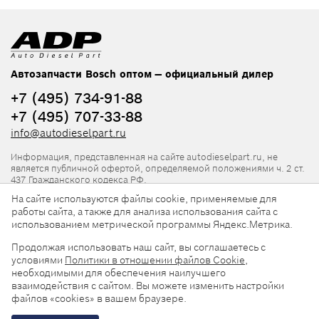
Автозапчасти Bosch оптом — официальный дилер
+7 (495) 734-91-88
+7 (495) 707-33-88
info@autodieselpart.ru
Информация, представленная на сайте autodieselpart.ru, не
является публичной офертой, определяемой положениями ч. 2 ст.
437 Гражданского кодекса РФ.
На сайте используются файлы cookie, применяемые для
Нормативная документация
работы сайта, а также для анализа использования сайта с
использованием метрической программы Яндекс.Метрика.
ADP в социальных сетях
Продолжая использовать наш сайт, вы соглашаетесь с
условиями
Политики в отношении файлов Cookie
,
необходимыми для обеспечения наилучшего
взаимодействия с сайтом. Вы можете изменить настройки
файлов «cookies» в вашем браузере.
© 2026, ООО «АвтоДизельПарт». Все права защищены.