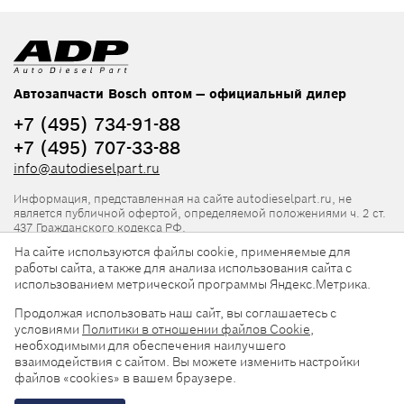
Автозапчасти Bosch оптом — официальный дилер
+7 (495) 734-91-88
+7 (495) 707-33-88
info@autodieselpart.ru
Информация, представленная на сайте autodieselpart.ru, не
является публичной офертой, определяемой положениями ч. 2 ст.
437 Гражданского кодекса РФ.
На сайте используются файлы cookie, применяемые для
Нормативная документация
работы сайта, а также для анализа использования сайта с
использованием метрической программы Яндекс.Метрика.
ADP в социальных сетях
Продолжая использовать наш сайт, вы соглашаетесь с
условиями
Политики в отношении файлов Cookie
,
необходимыми для обеспечения наилучшего
взаимодействия с сайтом. Вы можете изменить настройки
файлов «cookies» в вашем браузере.
© 2026, ООО «АвтоДизельПарт». Все права защищены.