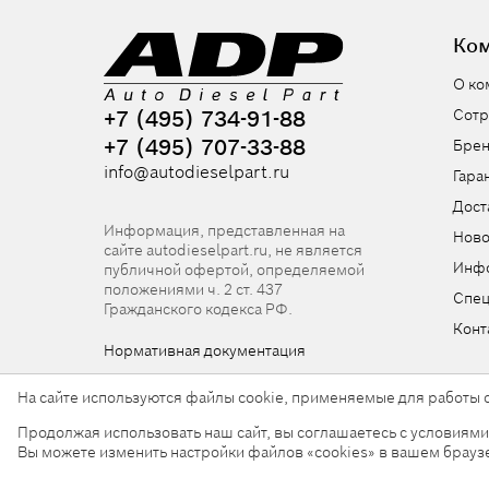
Ко
О ко
+7 (495) 734-91-88
Сотр
+7 (495) 707-33-88
Бре
info@autodieselpart.ru
Гара
Дост
Информация, представленная на
Ново
сайте autodieselpart.ru, не является
Инф
публичной офертой, определяемой
положениями ч. 2 ст. 437
Спе
Гражданского кодекса РФ.
Конт
Нормативная документация
На сайте используются файлы cookie, применяемые для работы с
Продолжая использовать наш сайт, вы соглашаетесь с условиям
© 2026, ООО «АвтоДизельПарт». Все права защищен
Вы можете изменить настройки файлов «cookies» в вашем брауз