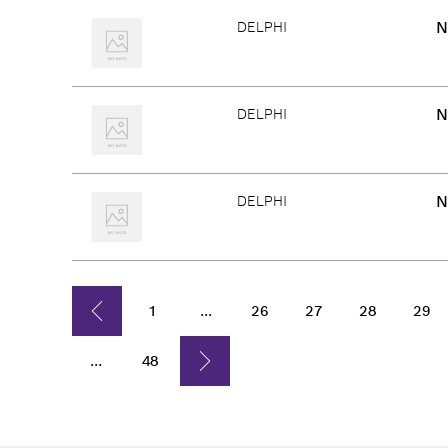
N
DELPHI
N
DELPHI
N
DELPHI
1
...
26
27
28
29
...
48