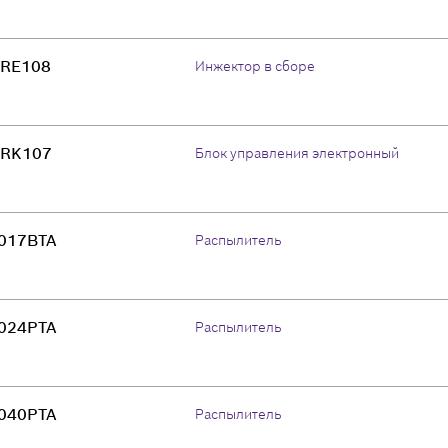
RE108
Инжектор в сборе
RK107
Блок управления электронный
017BTA
Распылитель
024PTA
Распылитель
040PTA
Распылитель