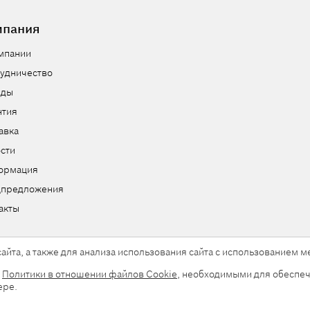
мпания
мпании
удничество
нды
нтия
авка
сти
ормация
цпредложения
акты
айта, а также для анализа использования сайта с использованием
и
Политики в отношении файлов Cookie
, необходимыми для обеспеч
ы.
ере.