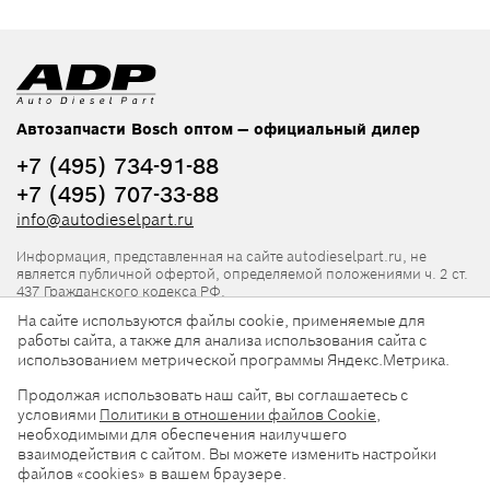
Автозапчасти Bosch оптом — официальный дилер
+7 (495) 734-91-88
+7 (495) 707-33-88
info@autodieselpart.ru
Информация, представленная на сайте autodieselpart.ru, не
является публичной офертой, определяемой положениями ч. 2 ст.
437 Гражданского кодекса РФ.
На сайте используются файлы cookie, применяемые для
Нормативная документация
работы сайта, а также для анализа использования сайта с
использованием метрической программы Яндекс.Метрика.
ADP в социальных сетях
Продолжая использовать наш сайт, вы соглашаетесь с
условиями
Политики в отношении файлов Cookie
,
необходимыми для обеспечения наилучшего
взаимодействия с сайтом. Вы можете изменить настройки
файлов «cookies» в вашем браузере.
© 2026, ООО «АвтоДизельПарт». Все права защищены.