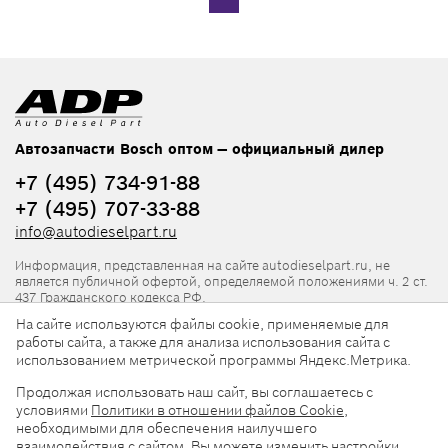
Автозапчасти Bosch оптом — официальный дилер
+7 (495) 734-91-88
+7 (495) 707-33-88
info@autodieselpart.ru
Информация, представленная на сайте autodieselpart.ru, не
является публичной офертой, определяемой положениями ч. 2 ст.
437 Гражданского кодекса РФ.
На сайте используются файлы cookie, применяемые для
Нормативная документация
работы сайта, а также для анализа использования сайта с
использованием метрической программы Яндекс.Метрика.
ADP в социальных сетях
Продолжая использовать наш сайт, вы соглашаетесь с
условиями
Политики в отношении файлов Cookie
,
необходимыми для обеспечения наилучшего
взаимодействия с сайтом. Вы можете изменить настройки