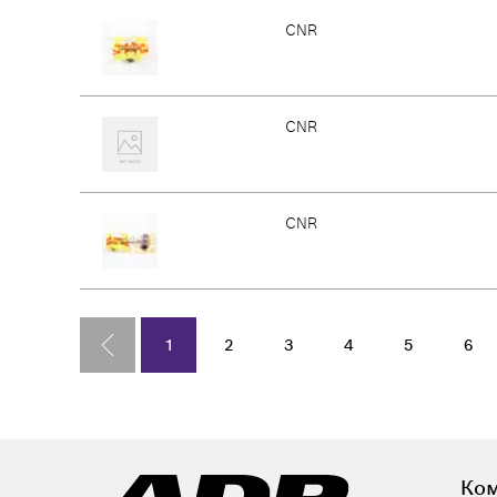
CNR
CNR
CNR
1
2
3
4
5
6
Ко