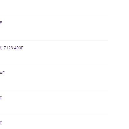
0E
) 7123-490F
9AF
9D
9E