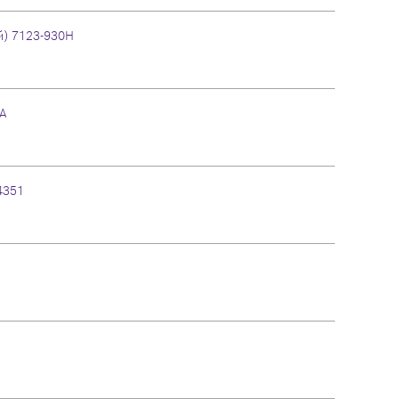
) 7123-930H
0A
4351