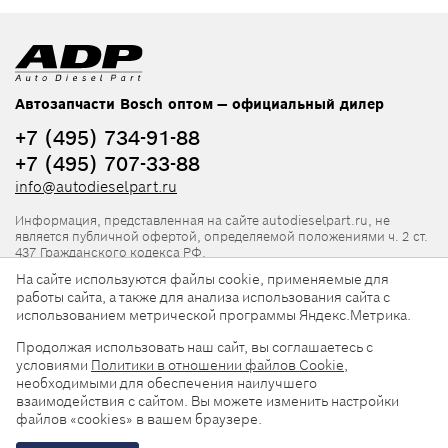
Автозапчасти Bosch оптом — официальный дилер
+7 (495) 734-91-88
+7 (495) 707-33-88
info@autodieselpart.ru
Информация, представленная на сайте autodieselpart.ru, не
является публичной офертой, определяемой положениями ч. 2 ст.
437 Гражданского кодекса РФ.
На сайте используются файлы cookie, применяемые для
Нормативная документация
работы сайта, а также для анализа использования сайта с
использованием метрической программы Яндекс.Метрика.
ADP в социальных сетях
Продолжая использовать наш сайт, вы соглашаетесь с
условиями
Политики в отношении файлов Cookie
,
необходимыми для обеспечения наилучшего
взаимодействия с сайтом. Вы можете изменить настройки
файлов «cookies» в вашем браузере.
© 2026, ООО «АвтоДизельПарт». Все права защищены.