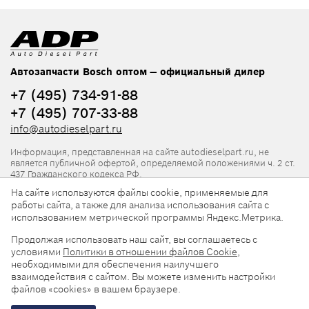
Автозапчасти Bosch оптом — официальный дилер
+7 (495) 734-91-88
+7 (495) 707-33-88
info@autodieselpart.ru
Информация, представленная на сайте autodieselpart.ru, не
является публичной офертой, определяемой положениями ч. 2 ст.
437 Гражданского кодекса РФ.
На сайте используются файлы cookie, применяемые для
Нормативная документация
работы сайта, а также для анализа использования сайта с
использованием метрической программы Яндекс.Метрика.
ADP в социальных сетях
Продолжая использовать наш сайт, вы соглашаетесь с
условиями
Политики в отношении файлов Cookie
,
необходимыми для обеспечения наилучшего
взаимодействия с сайтом. Вы можете изменить настройки
файлов «cookies» в вашем браузере.
© 2026, ООО «АвтоДизельПарт». Все права защищены.