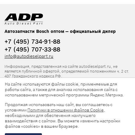
Автозапчасти Bosch оптом — официальный дилер
+7 (495) 734-91-88
+7 (495) 707-33-88
info@autodieselpart.ru
Информация, представленная на сайте autodieselpart.ru, не
является публичной офертой, определяемой положениями ч. 2 ст.
437 Гражданского кодекса РФ.
На сайте используются файлы cookie, применяемые для
Нормативная документация
работы сайта, а также для анализа использования сайта с
использованием метрической программы Яндекс.Метрика.
ADP в социальных сетях
Продолжая использовать наш сайт, вы соглашаетесь с
условиями
Политики в отношении файлов Cookie
,
необходимыми для обеспечения наилучшего
взаимодействия с сайтом. Вы можете изменить настройки
файлов «cookies» в вашем браузере.
© 2026, ООО «АвтоДизельПарт». Все права защищены.