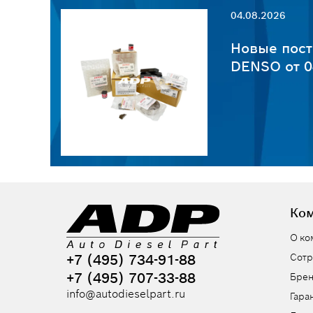
04.08.2026
пчастей
Новые пост
6
DENSO от 0
Ко
О ко
+7 (495) 734-91-88
Сотр
+7 (495) 707-33-88
Бре
info@autodieselpart.ru
Гара