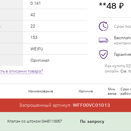
0.141
**48
₽
42
:
22
Срок по
153
Бесплатн
компани
WEIFU
Гарантия
Оригинал
Как купить 02
ть в описании товара?
онлайн.
См. т
Мин.
Срок 
Наименование
Наличие
заказ
рабоч
Запрошенный артикул:
WFF00VC01013
Клапан со штоком 0445110057
По запросу