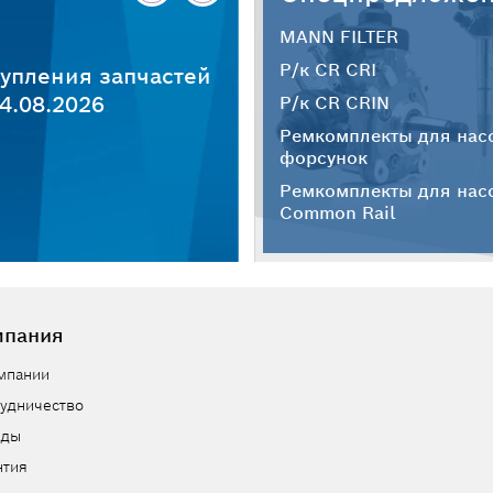
MANN FILTER
Р/к CR CRI
упления запчастей
4.08.2026
Р/к CR CRIN
Ремкомплекты для нас
форсунок
Ремкомплекты для нас
Common Rail
мпания
мпании
удничество
нды
нтия