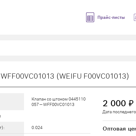
Прайс-листы
— WFF00VC01013 (WEIFU F00VC01013)
Клапан со штоком 0445110
2 000
₽
057 — WFF00VC01013
Дата последнего
ы
г):
0.024
Оптовая це