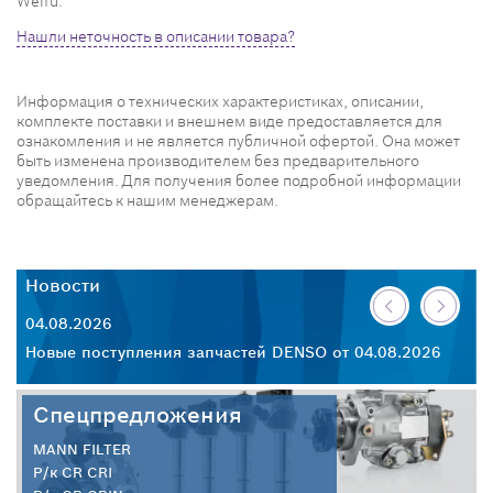
Weifu.
Нашли неточность в описании товара?
Информация о технических характеристиках, описании,
комплекте поставки и внешнем виде предоставляется для
ознакомления и не является публичной офертой. Она может
быть изменена производителем без предварительного
уведомления. Для получения более подробной информации
обращайтесь к нашим менеджерам.
Новости
Н
04.08.2026
30
26
Новые поступления запчастей DENSO от 04.08.2026
Но
Спецпредложения
MANN FILTER
Р/к CR CRI