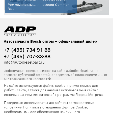
Ремкомплекты для насосов Common
Rail
Автозапчасти Bosch оптом — официальный дилер
+7 (495) 734-91-88
+7 (495) 707-33-88
info@autodieselpart.ru
Информация, представленная на сайте autodieselpart.ru, не
является публичной офертой, определяемой положениями ч. 2 ст.
437 Гражданского кодекса РФ.
На сайте используются файлы cookie, применяемые для
Нормативная документация
работы сайта, а также для анализа использования сайта с
использованием метрической программы Яндекс.Метрика.
ADP в социальных сетях
Продолжая использовать наш сайт, вы соглашаетесь с
условиями
Политики в отношении файлов Cookie
,
необходимыми для обеспечения наилучшего