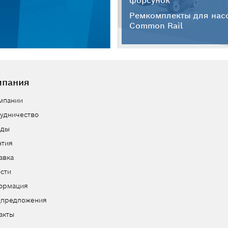
форсунок
Ремкомплекты для нас
Common Rail
мпания
мпании
удничество
нды
нтия
авка
сти
ормация
цпредложения
акты