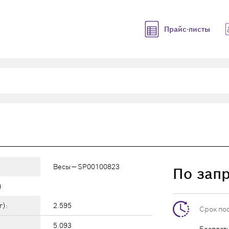
Прайс-листы
Весы — SP00100823
По зап
ы
г):
2.595
Срок по
5.093