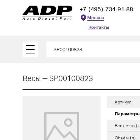
+7 (495) 734-91-88
Москва
Контакты
Весы — SP00100823
Артикул
Параметр
Вес нетто (к
Объём (л):