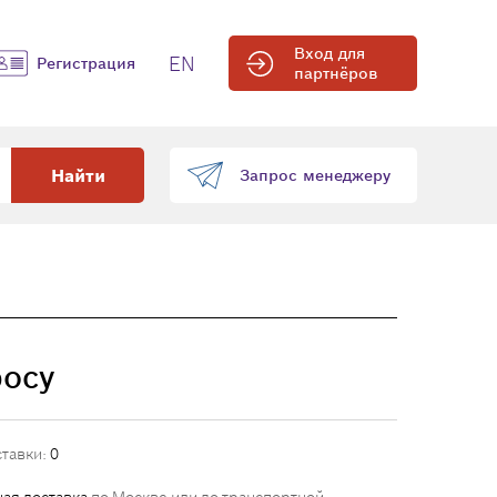
Вход для
EN
Регистрация
партнёров
Найти
Запрос менеджеру
росу
ставки:
0