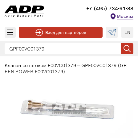
+7 (495) 734-91-88
Москва
EN
Вход для партнёров
Клапан со штоком F00VC01379 — GPF00VC01379 (GR
EEN POWER F00VC01379)