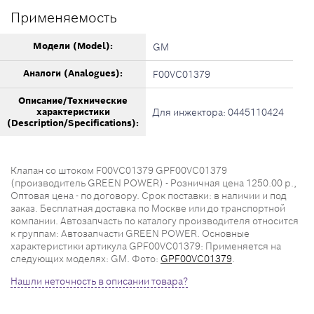
Применяемость
Модели (Model):
GM
Аналоги (Analogues):
F00VC01379
Описание/Технические
характеристики
Для инжектора: 0445110424
(Description/Specifications):
Клапан со штоком F00VC01379 GPF00VC01379
(производитель GREEN POWER) - Розничная цена 1250.00 р.,
Оптовая цена - по договору. Срок поставки: в наличии и под
заказ. Бесплатная доставка по Москве или до транспортной
компании. Автозапчасть по каталогу производителя относится
к группам: Автозапчасти GREEN POWER. Основные
характеристики артикула GPF00VC01379: Применяется на
следующих моделях: GM. Фото:
GPF00VC01379
.
Нашли неточность в описании товара?