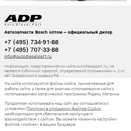
Автозапчасти Bosch оптом — официальный дилер
+7 (495) 734-91-88
+7 (495) 707-33-88
info@autodieselpart.ru
Информация, представленная на сайте autodieselpart.ru, не
является публичной офертой, определяемой положениями ч. 2 ст.
437 Гражданского кодекса РФ.
На сайте используются файлы cookie, применяемые для
Нормативная документация
работы сайта, а также для анализа использования сайта с
использованием метрической программы Яндекс.Метрика.
ADP в социальных сетях
Продолжая использовать наш сайт, вы соглашаетесь с
условиями
Политики в отношении файлов Cookie
,
необходимыми для обеспечения наилучшего
взаимодействия с сайтом. Вы можете изменить настройки
файлов «cookies» в вашем браузере.
© 2026, ООО «АвтоДизельПарт». Все права защищены.