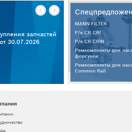
Спецпредложе
MANN FILTER
Р/к CR CRI
упления запчастей
т 30.07.2026
Р/к CR CRIN
Ремкомплекты для нас
форсунок
Ремкомплекты для нас
Common Rail
мпания
мпании
удничество
нды