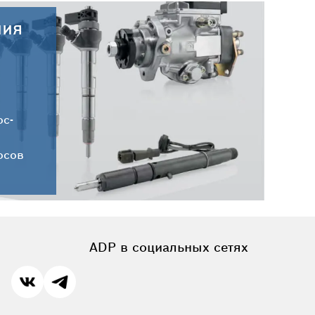
ния
28.07.2026
Новые поступления запчастей
DELPHI от 28.07.2026
ос-
осов
ADP в социальных сетях