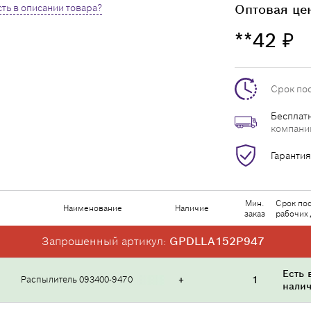
ть в описании товара?
Оптовая це
**42
₽
Срок по
Бесплатн
компани
Гарантия
Мин.
Срок пос
Наименование
Наличие
заказ
рабочих
Запрошенный артикул:
GPDLLA152P947
Есть 
Распылитель 093400-9470
+
1
нали