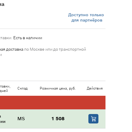
на
Доступно только
для партнёров
ставки:
Есть в наличии
ая доставка
по Москве или до транспортной
и
тавки,
Склад
Розничная цена, руб.
Действия
 дней
в
MS
1 508
чии