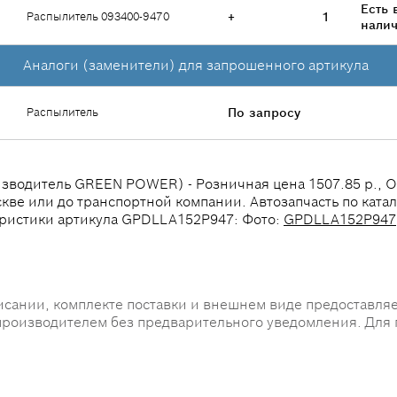
Есть 
Распылитель 093400-9470
+
1
нали
Аналоги (заменители) для запрошенного артикула
Распылитель
По запросу
одитель GREEN POWER) - Розничная цена 1507.85 р., Опто
скве или до транспортной компании. Автозапчасть по ката
ристики артикула GPDLLA152P947: Фото:
GPDLLA152P947
исании, комплекте поставки и внешнем виде предоставляе
производителем без предварительного уведомления. Для