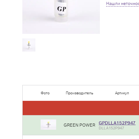
Нашли неточнос
Фото
Производитель
Артикул
GPDLLA152P947
GREEN POWER
DLLA152P947