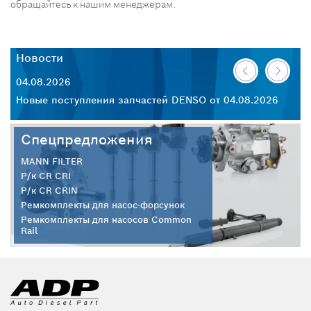
обращайтесь к нашим менеджерам.
Новости
Н
04.08.2026
30
26
Новые поступления запчастей DENSO от 04.08.2026
Но
Спецпредложения
MANN FILTER
Р/к CR CRI
Р/к CR CRIN
Ремкомплекты для насос-форсунок
Ремкомплекты для насосов Common
Rail