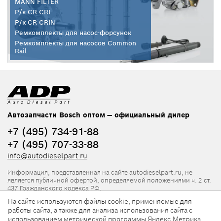
MANN FILTER
Р/к CR CRI
Р/к CR CRIN
Ремкомплекты для насос-форсунок
Ремкомплекты для насосов Common
Rail
Автозапчасти Bosch оптом — официальный дилер
+7 (495) 734-91-88
+7 (495) 707-33-88
info@autodieselpart.ru
Информация, представленная на сайте autodieselpart.ru, не
является публичной офертой, определяемой положениями ч. 2 ст.
437 Гражданского кодекса РФ.
На сайте используются файлы cookie, применяемые для
Нормативная документация
работы сайта, а также для анализа использования сайта с
использованием метрической программы Яндекс.Метрика.