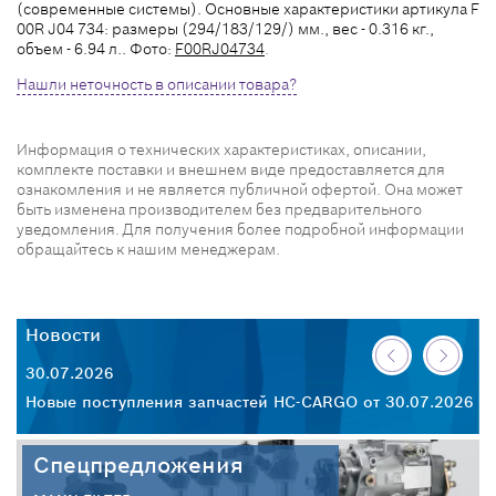
(современные системы). Основные характеристики артикула F
00R J04 734: размеры (294/183/129/) мм., вес - 0.316 кг.,
объем - 6.94 л.. Фото:
F00RJ04734
.
Нашли неточность в описании товара?
Информация о технических характеристиках, описании,
комплекте поставки и внешнем виде предоставляется для
ознакомления и не является публичной офертой. Она может
быть изменена производителем без предварительного
уведомления. Для получения более подробной информации
обращайтесь к нашим менеджерам.
Новости
Н
30.07.2026
28
Новые поступления запчастей HC-CARGO от 30.07.2026
Но
Спецпредложения