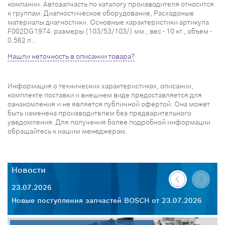
компании. Автозапчасть по каталогу производителя относится
к группам: Диагностическое оборудование, Расходоные
материалы диагностики. Основные характеристики артикула
F002DG1974: размеры (103/53/103/) мм., вес - 10 кг., объем -
0.562 л..
Нашли неточность в описании товара?
Информация о технических характеристиках, описании,
комплекте поставки и внешнем виде предоставляется для
ознакомления и не является публичной офертой. Она может
быть изменена производителем без предварительного
уведомления. Для получения более подробной информации
обращайтесь к нашим менеджерам.
Новости
23.07.2026
Новые поступления запчастей BOSCH от 23.07.2026