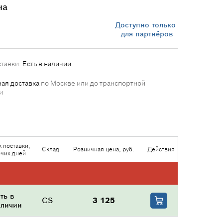
на
Доступно только
для партнёров
ставки:
Есть в наличии
ая доставка
по Москве или до транспортной
и
 поставки,
Склад
Розничная цена, руб.
Действия
чих дней
ть в
CS
3 125
аличии