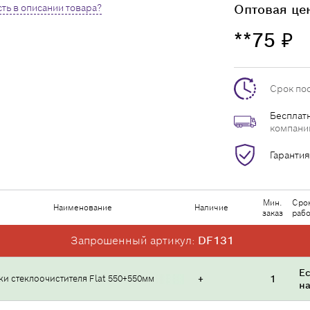
ть в описании товара?
Оптовая це
**75
₽
Срок по
Бесплатн
компани
Гарантия
Мин.
Срок
Наименование
Наличие
заказ
рабо
Запрошенный артикул:
DF131
Ес
ки стеклоочистителя Flat 550+550мм
+
1
н