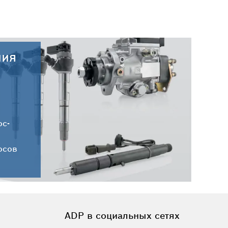
ния
28.07.2026
Новые поступления запчастей
DELPHI от 28.07.2026
ос-
осов
ADP в социальных сетях